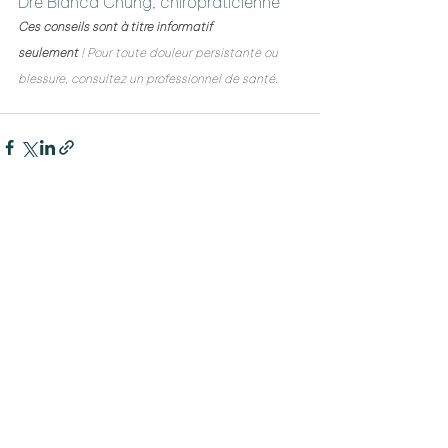
Dre Bianca Chung, chiropraticienne
Ces conseils sont à titre informatif 
seulement 
! Pour toute douleur persistante ou 
blessure, consultez un professionnel de santé.
Voir tout
Posts récents